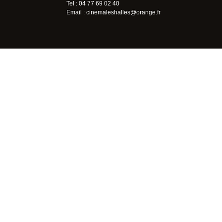
Tel : 04 77 69 02 40
Email :
cinemaleshalles@orange.fr